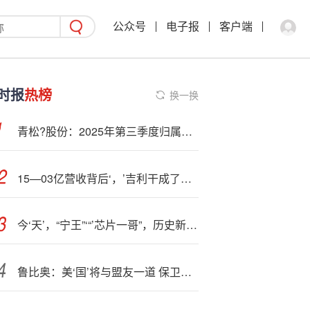
公众号
电子报
客户端
时报
热榜
换一换
青松?股份：2025年第三季度归属于上市公司股东的净利润同比增长232.47%
15—03亿营收背后‘，’吉利干成了一件比赚钱更重要的事
今‘天’，“宁王”‘“’芯片一哥”，历史新高！
鲁比奥：美‘国’将与盟友一道 保卫北约的每一寸领土