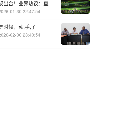
规出台！业界热议：直击
痛点，制度与司法协同护
2026-01-30 22:47:54
航
是时候，动,手,了
2026-02-06 23:40:54