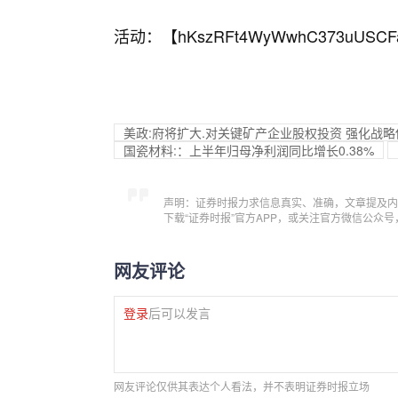
活动：【
hKszRFt4WyWwhC373uUSCF
美政:府将扩大.对关键矿产企业股权投资 强化战
国瓷材料:：上半年归母净利润同比增长0.38%
声明：证券时报力求信息真实、准确，文章提及内
下载“证券时报”官方APP，或关注官方微信公众
网友评论
登录
后可以发言
网友评论仅供其表达个人看法，并不表明证券时报立场